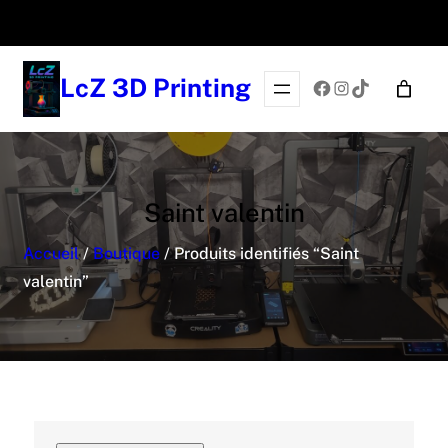
LcZ 3D Printing
Facebook
Instagram
TikTok
Saint valentin
Accueil
/
Boutique
/ Produits identifiés “Saint
valentin”