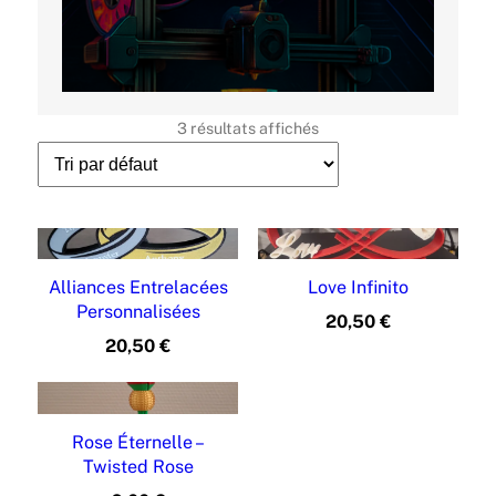
i
b
i
l
i
3 résultats affichés
t
é
Alliances Entrelacées
Love Infinito
Personnalisées
20,50
€
20,50
€
Rose Éternelle –
Twisted Rose