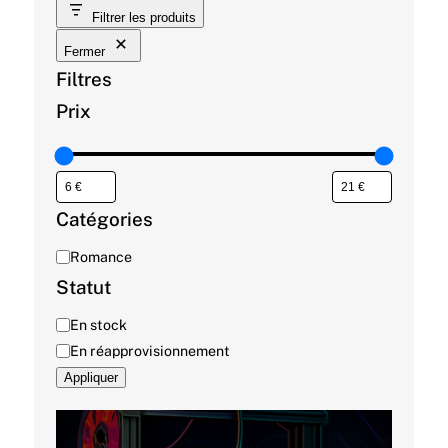
Filtrer les produits
Fermer
Filtres
Prix
Catégories
C
Romance
a
Statut
t
D
En stock
é
i
En réapprovisionnement
g
s
o
Appliquer
p
r
o
i
n
e