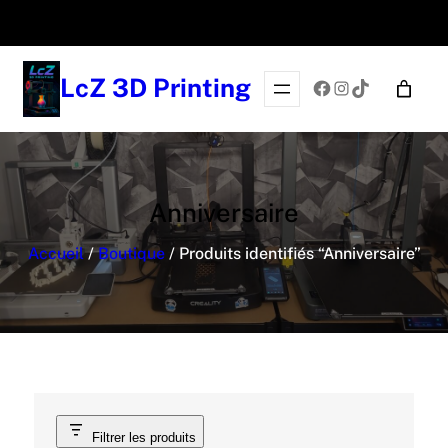
LcZ 3D Printing
Facebook
Instagram
TikTok
Anniversaire
Accueil
/
Boutique
/ Produits identifiés “Anniversaire”
Filtrer les produits