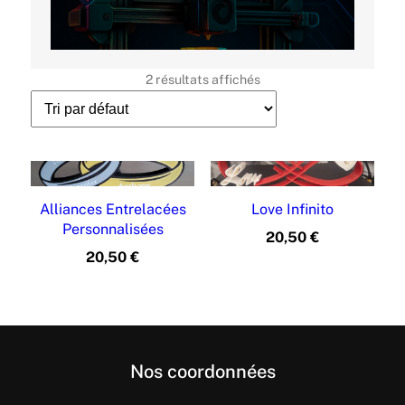
b
i
l
i
2 résultats affichés
t
é
Alliances Entrelacées
Love Infinito
Personnalisées
20,50
€
20,50
€
Nos coordonnées