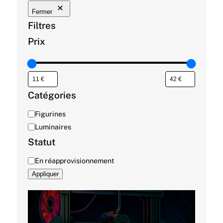
Fermer
Filtres
Prix
Catégories
C
Figurines
a
Luminaires
t
Statut
é
D
En réapprovisionnement
g
i
o
Appliquer
s
r
p
i
o
e
n