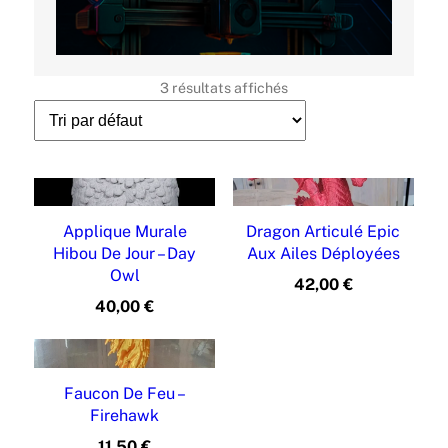
i
b
i
3 résultats affichés
l
i
t
é
Applique Murale
Dragon Articulé Epic
Hibou De Jour – Day
Aux Ailes Déployées
Owl
42,00
€
40,00
€
Faucon De Feu –
Firehawk
11,50
€