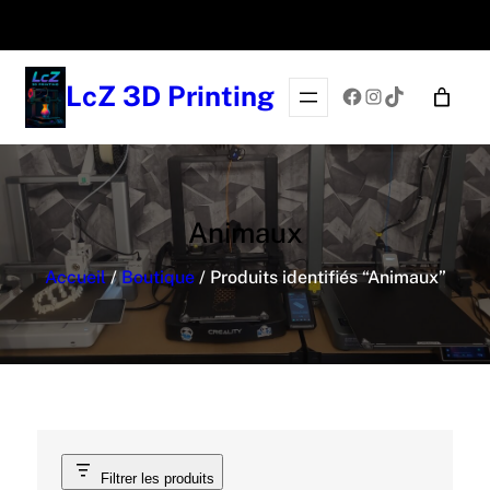
LcZ 3D Printing
Facebook
Instagram
TikTok
Animaux
Accueil
/
Boutique
/ Produits identifiés “Animaux”
Filtrer les produits