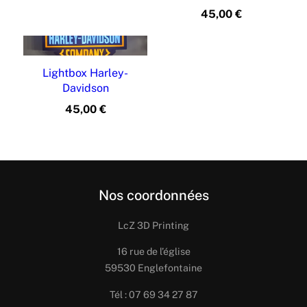
45,00
€
Lightbox Harley-
Davidson
45,00
€
Nos coordonnées
LcZ 3D Printing
16 rue de l’église
59530 Englefontaine
Tél : 07 69 34 27 87