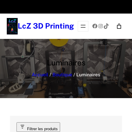
LcZ 3D Printing
Facebook
Instagram
TikTok
Luminaires
Accueil
/
Boutique
/ Luminaires
Filtrer les produits