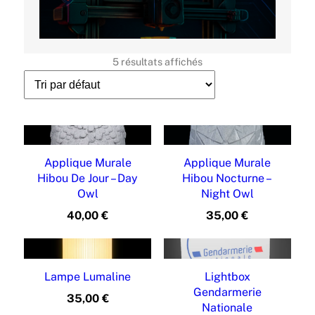
b
i
l
i
5 résultats affichés
t
é
Applique Murale
Applique Murale
Hibou De Jour – Day
Hibou Nocturne –
Owl
Night Owl
40,00
€
35,00
€
Lampe Lumaline
Lightbox
Gendarmerie
35,00
€
Nationale